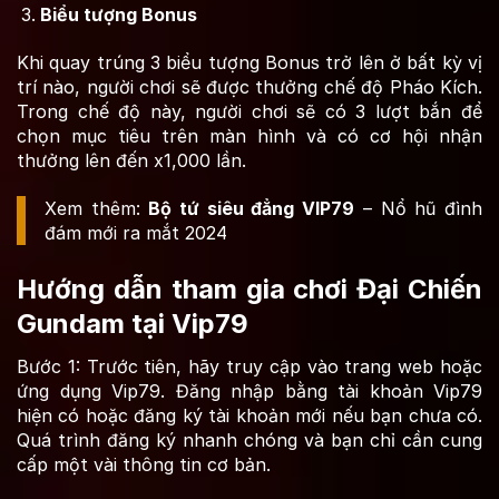
Biểu tượng Bonus
Khi quay trúng 3 biểu tượng Bonus trở lên ở bất kỳ vị
trí nào, người chơi sẽ được thưởng chế độ Pháo Kích.
Trong chế độ này, người chơi sẽ có 3 lượt bắn để
chọn mục tiêu trên màn hình và có cơ hội nhận
thưởng lên đến x1,000 lần.
Xem thêm:
Bộ tứ siêu đẳng VIP79
– Nổ hũ đình
đám mới ra mắt 2024
Hướng dẫn tham gia chơi Đại Chiến
Gundam tại Vip79
Bước 1: Trước tiên, hãy truy cập vào trang web hoặc
ứng dụng Vip79. Đăng nhập bằng tài khoản Vip79
hiện có hoặc đăng ký tài khoản mới nếu bạn chưa có.
Quá trình đăng ký nhanh chóng và bạn chỉ cần cung
cấp một vài thông tin cơ bản.