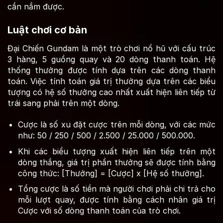
cần nắm được.
Luật chơi cơ bản
Đại Chiến Gundam là một trò chơi nổ hũ với cấu trúc
3 hàng, 5 guồng quay và 20 dòng thanh toán. Hệ
thống thưởng được tính dựa trên các dòng thanh
toán. Việc tính toán giá trị thưởng dựa trên các biểu
tượng có hệ số thưởng cao nhất xuất hiện liên tiếp từ
trái sang phải trên một dòng.
Cược là số xu đặt cược trên mỗi dòng, với các mức
như: 50 / 250 / 500 / 2.500 / 25.000 / 500.000.
Khi các biểu tượng xuất hiện liên tiếp trên một
dòng thắng, giá trị phần thưởng sẽ được tính bằng
công thức: [Thưởng] = [Cược] x [Hệ số thưởng].
Tổng cược là số tiền mà người chơi phải chi trả cho
mỗi lượt quay, được tính bằng cách nhân giá trị
Cược với số dòng thanh toán của trò chơi.