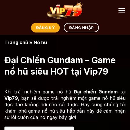
Chuyển
đến
nội
dung
ĐĂNG KÝ
ĐĂNG NHẬP
Trang chủ
»
Nổ hũ
Đại Chiến Gundam – Game
nổ hũ siêu HOT tại Vip79
Khi trải nghiệm game nổ hũ
Đại chiến Gundam
tại
Vip79
, bạn sẽ được trải nghiệm một game nổ hũ siêu
độc đáo không nơi nào có được. Hãy cùng chúng tôi
khám phá game nổ hũ siêu hấp dẫn này để cảm nhận
sự lôi cuốn của nó ngay bây giờ!