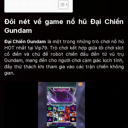
Tóm tắt nội dung
Đôi nét về game nổ hũ Đại Chiến
Gundam
Đại Chiến Gundam
là một trong những trò chơi nổ hũ
HOT nhất tại Vip79. Trò chơi kết hợp giữa lối chơi slot
cổ điển và chủ đề robot chiến đấu đến từ vũ trụ
Gundam, mang đến cho người chơi cảm giác kịch tính,
đầy thử thách khi tham gia vào các trận chiến không
gian.