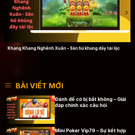
Khang Khang Nghênh Xuân – Săn hũ khủng đầy tài lộc
BÀI VIẾT MỚI
Đánh đề có bị bắt không – Giải
đáp chính xác câu hỏi
Mini Poker Vip79 – Sự kết hợp