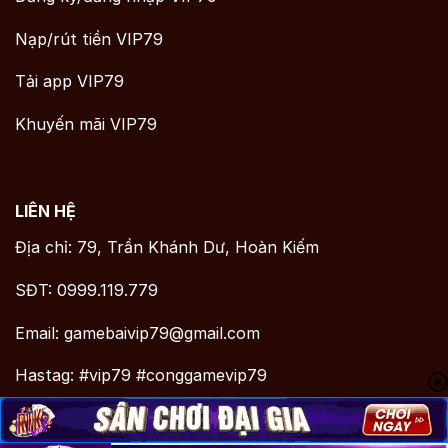
Nạp/rút tiền VIP79
Tải app VIP79
Khuyến mãi VIP79
LIÊN HỆ
Địa chỉ: 79, Trần Khánh Dư, Hoàn Kiếm
SĐT: 0999.119.779
Email:
gamebaivip79@gmail.com
Hastag: #vip79 #conggamevip79