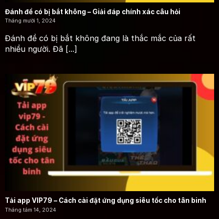
Đánh đề có bị bắt không – Giải đáp chính xác câu hỏi
Tháng mười 1, 2024
Đánh đề có bị bắt không đang là thắc mắc của rất
nhiều người. Đã [...]
Tải app VIP79 – Cách cài đặt ứng dụng siêu tốc cho tân binh
Tháng tám 14, 2024