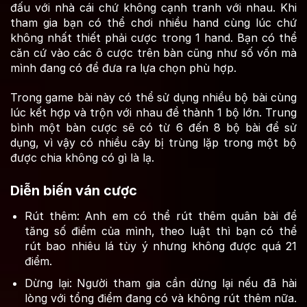
đấu với nhà cái chứ không cạnh tranh với nhau. Khi
tham gia bạn có thể chơi nhiều hand cùng lúc chứ
không nhất thiết phải cược trong 1 hand. Bạn có thể
căn cứ vào các ô cược trên bàn cũng như số vốn mà
mình đang có để đưa ra lựa chọn phù hợp.
Trong game bài này có thể sử dụng nhiều bộ bài cùng
lúc kết hợp và trộn với nhau để thành 1 bộ lớn. Trung
bình một bàn cược sẽ có từ 6 đến 8 bộ bài để sử
dụng, vì vậy có nhiều cây bị trùng lặp trong một bộ
được chia không có gì là lạ.
Diễn biến ván cược
Rút thêm: Anh em có thể rút thêm quân bài để
tăng số điểm của mình, theo luật thì bạn có thể
rút bao nhiêu lá tùy ý nhưng không được quá 21
điểm.
Dừng lại: Người tham gia cần dừng lại nếu đã hài
lòng với tổng điểm đang có và không rút thêm nữa.