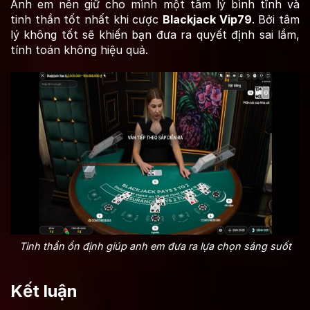
Anh em nên giữ cho mình một tâm lý bình tĩnh và
tinh thần tốt nhất khi cược
Blackjack Vip79
. Bởi tâm
lý không tốt sẽ khiến bạn đưa ra quyết định sai lầm,
tính toán không hiệu quả.
Tinh thần ổn định giúp anh em đưa ra lựa chọn sáng suốt
Kết luận