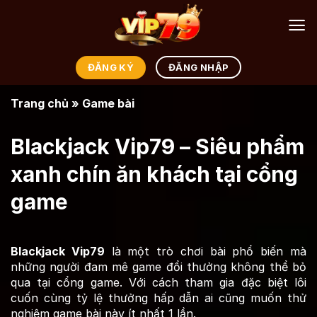
Chuyển
đến
nội
dung
ĐĂNG KÝ
ĐĂNG NHẬP
Trang chủ
»
Game bài
Blackjack Vip79 – Siêu phẩm
xanh chín ăn khách tại cổng
game
Blackjack Vip79
là một trò chơi bài phổ biến mà
những người đam mê game đổi thưởng không thể bỏ
qua tại cổng game. Với cách tham gia đặc biệt lôi
cuốn cùng tỷ lệ thưởng hấp dẫn ai cũng muốn thử
nghiệm game bài này ít nhất 1 lần.