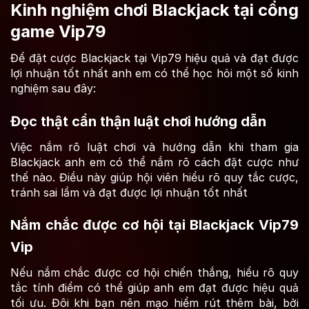
Kinh nghiệm chơi Blackjack tại cổng
game Vip79
Để đặt cược Blackjack tại Vip79 hiệu quả và đạt được
lợi nhuận tốt nhất anh em có thể học hỏi một số kinh
nghiệm sau đây:
Đọc thật cẩn thận luật chơi hướng dẫn
Việc nắm rõ luật chơi và hướng dẫn khi tham gia
Blackjack anh em có thể nắm rõ cách đặt cược như
thế nào. Điều này giúp hội viên hiểu rõ quy tắc cược,
tránh sai lầm và đạt được lợi nhuận tốt nhất
Nắm chắc được cơ hội tại Blackjack Vip79
Vip
Nếu nắm chắc được cơ hội chiến thắng, hiểu rõ quy
tắc tính điểm có thể giúp anh em đạt được hiệu quả
tối ưu. Đôi khi bạn nên mạo hiểm rút thêm bài, bởi