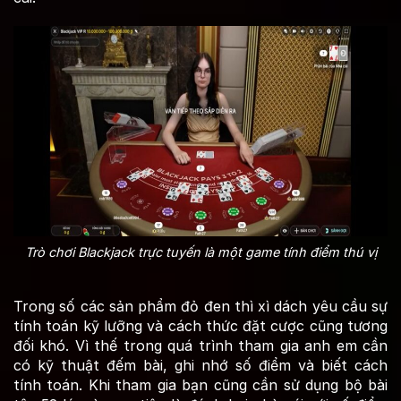
Trò chơi Blackjack trực tuyến là một game tính điểm thú vị
Trong số các sản phẩm đỏ đen thì xì dách yêu cầu sự
tính toán kỹ lưỡng và cách thức đặt cược cũng tương
đối khó. Vì thế trong quá trình tham gia anh em cần
có kỹ thuật đếm bài, ghi nhớ số điểm và biết cách
tính toán. Khi tham gia bạn cũng cần sử dụng bộ bài